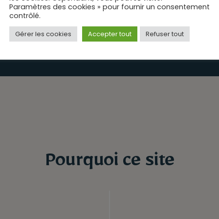
Paramètres des cookies » pour fournir un consentement
contrôlé.
e puits est devenu fontaine.
Gérer les cookies
Accepter tout
Refuser tout
Pourquoi ce site