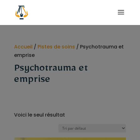
Accueil
/
Pistes de soins
/ Psychotrauma et
emprise
Psychotrauma et
emprise
Voici le seul résultat