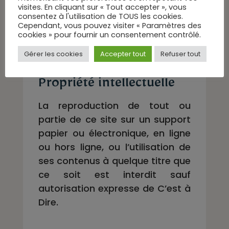
visites. En cliquant sur « Tout accepter », vous
BP 80157
consentez à l'utilisation de TOUS les cookies.
Cependant, vous pouvez visiter « Paramètres des
cookies » pour fournir un consentement contrôlé.
59100 Roubaix
Gérer les cookies
Accepter tout
Refuser tout
Propriété intellectuelle
La reproduction de tout ou
partie de ce site sur un support
papier ou électronique, en ligne
ou hors ligne, ou l’utilisation de
ses contenus à quelque titre que
ce soit est interdit sauf
autorisation expresse de C’est à
Dire.