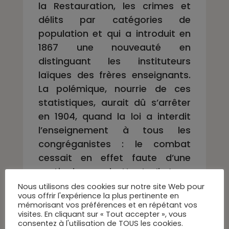
la Restauration, les crimes et
délits par catégories de
population et qui a introduit en
1867 une nouveauté en
distinguant les instituteurs
laïques des frères enseignants.
La polémique, nourrie de ces
statistiques, aurait dû s’arrêter
en 1904, quand la loi a interdit
l’enseignement à tous les
congréganistes : le combat
cessait en effet faute d’une
partie des combattants. Il n’en a
rien été. »
Nous utilisons des cookies sur notre site Web pour
vous offrir l'expérience la plus pertinente en
mémorisant vos préférences et en répétant vos
visites. En cliquant sur « Tout accepter », vous
consentez à l'utilisation de TOUS les cookies.