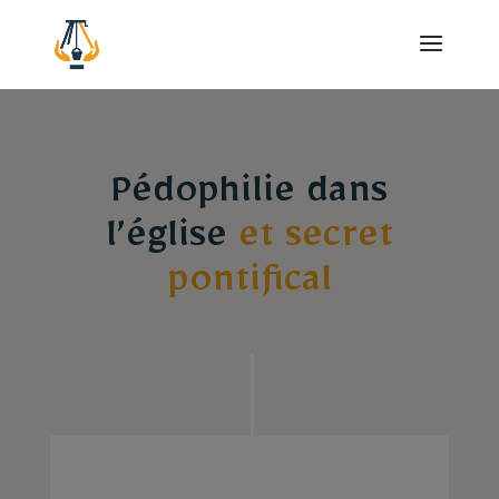
Pédophilie dans
l’église
et secret
pontifical