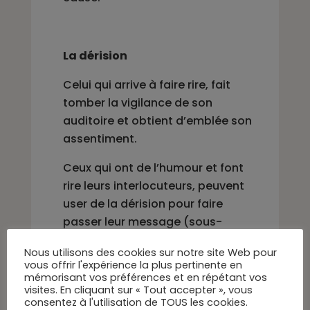
La dérision
Celui qui arrive à faire rire, fait
tomber la vigilance de son
auditoire et obtient d’emblée son
assentiment.
Ceux qui ont de l’humour et font
rire leurs interlocuteurs, peuvent
user de la dérision pour faire
passer leur message (sous-
entendus) sans que le sens
Nous utilisons des cookies sur notre site Web pour
critique soit en éveil.
vous offrir l'expérience la plus pertinente en
mémorisant vos préférences et en répétant vos
Le rire est comme souverain et fait
visites. En cliquant sur « Tout accepter », vous
consentez à l'utilisation de TOUS les cookies.
taire les oppositions ou les