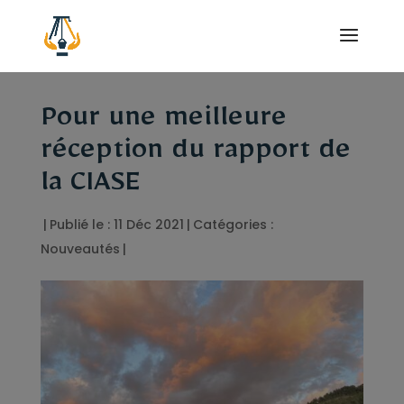
Pour une meilleure
réception du rapport de
la CIASE
|
Publié le : 11 Déc 2021
|
Catégories :
Nouveautés
|