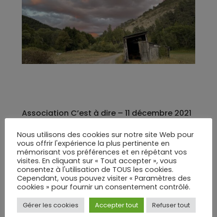
Association C’est à dire – 11 décembre 2021
La CIASE a rendu son rapport le 5 octobre,
Nous utilisons des cookies sur notre site Web pour
vous offrir l'expérience la plus pertinente en
sur le sujet très douloureux des abus
mémorisant vos préférences et en répétant vos
sexuels sur mineurs, appliqué à l’Église
visites. En cliquant sur « Tout accepter », vous
consentez à l'utilisation de TOUS les cookies.
catholique. Ce rapport a donné des chiffres
Cependant, vous pouvez visiter « Paramètres des
et des faits. Il a conclu à une
cookies » pour fournir un consentement contrôlé.
dysfonctionnalité systémique. Il a produit
Gérer les cookies
Accepter tout
Refuser tout
des recommandations.