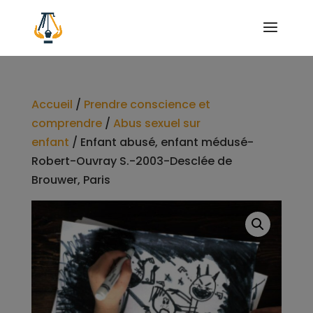
Accueil
/
Prendre conscience et
comprendre
/
Abus sexuel sur
enfant
/ Enfant abusé, enfant médusé-
Robert-Ouvray S.-2003-Desclée de
Brouwer, Paris