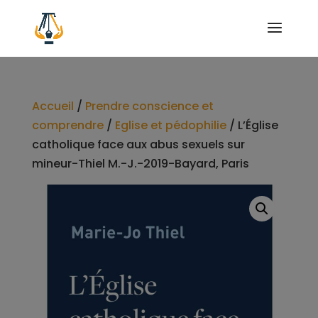
Accueil
/
Prendre conscience et
comprendre
/
Eglise et pédophilie
/ L’Église
catholique face aux abus sexuels sur
mineur-Thiel M.-J.-2019-Bayard, Paris