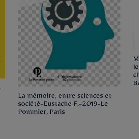
M
le
c
B
-
La mémoire, entre sciences et
société-Eustache F.-2019-Le
Pommier, Paris