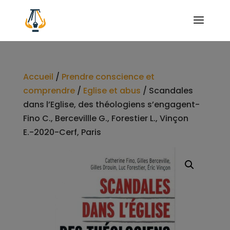
Accueil
/
Prendre conscience et
comprendre
/
Eglise et abus
/ Scandales
dans l’Eglise, des théologiens s’engagent-
Fino C., Bercevillle G., Forestier L., Vinçon
E.-2020-Cerf, Paris