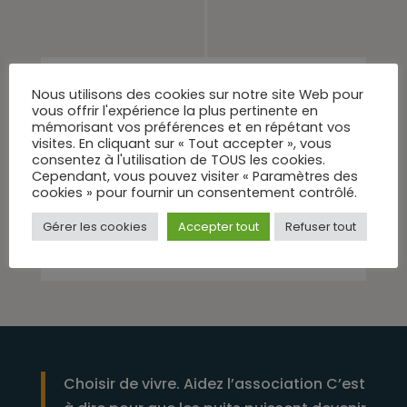
Nous utilisons des cookies sur notre site Web pour
vous offrir l'expérience la plus pertinente en
AUDITIONS
mémorisant vos préférences et en répétant vos
visites. En cliquant sur « Tout accepter », vous
consentez à l'utilisation de TOUS les cookies.
http://www.senat.fr/commissio
Cependant, vous pouvez visiter « Paramètres des
n/missions/infractions_sexuelle
cookies » pour fournir un consentement contrôlé.
s_commises_sur_mineurs.html
Gérer les cookies
Accepter tout
Refuser tout
Choisir de vivre. Aidez l’association C’est