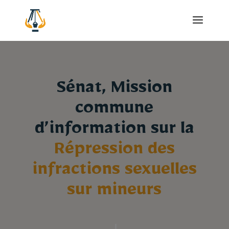
Sénat, Mission
commune
d’information sur la
Répression des
infractions sexuelles
sur mineurs