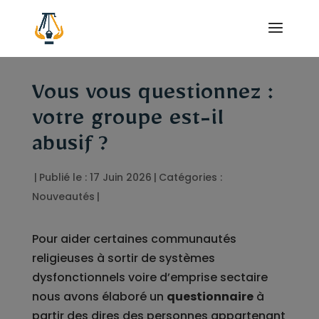
Vous vous questionnez :
votre groupe est-il
abusif ?
|
Publié le : 17 Juin 2026
|
Catégories :
Nouveautés
|
Pour aider certaines communautés
religieuses à sortir de systèmes
dysfonctionnels voire d’emprise sectaire
nous avons élaboré un
questionnaire
à
partir des dires des personnes appartenant