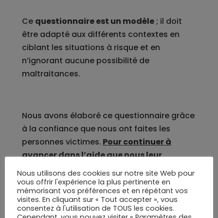
Ce
questionnaire est un modèle
; il doit
être adapté aux différents contextes en
ciblant les situations à risque et en
n’ignorant aucune possibilité de
maltraitances.
Nous avons élaboré ce questionnaire grâce
à la confiance que nous ont faites les
personnes victimes.
Pour continuer à
avancer dans l’aide que nous leur
apportons nous vous demandons lorsque
Nous utilisons des cookies sur notre site Web pour
vous l’utilisez de
faire un don
à
vous offrir l'expérience la plus pertinente en
mémorisant vos préférences et en répétant vos
l’association
C’est à dire
(
via ce site
ou
visites. En cliquant sur « Tout accepter », vous
par tout autre moyen) ; don proportionné
consentez à l'utilisation de TOUS les cookies.
Cependant, vous pouvez visiter « Paramètres des