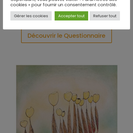
au nombre de personnes « questionnées ».
cookies » pour fournir un consentement contrôlé.
Gérer les cookies
Accepter tout
Refuser tout
Découvrir le Questionnaire