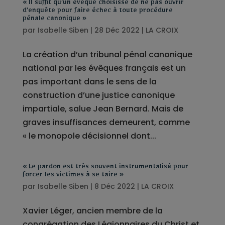
« Il suffit qu’un évêque choisisse de ne pas ouvrir
d’enquête pour faire échec à toute procédure
pénale canonique »
par
Isabelle Siben
|
28 Déc 2022
|
LA CROIX
La création d’un tribunal pénal canonique
national par les évêques français est un
pas important dans le sens de la
construction d’une justice canonique
impartiale, salue Jean Bernard. Mais de
graves insuffisances demeurent, comme
« le monopole décisionnel dont...
« Le pardon est très souvent instrumentalisé pour
forcer les victimes à se taire »
par
Isabelle Siben
|
8 Déc 2022
|
LA CROIX
Xavier Léger, ancien membre de la
congrégation des Légionnaires du Christ et