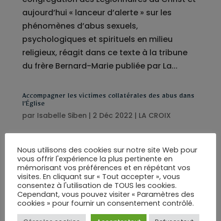
aujourd’hui « lanceur d’alerte » sur les
phénomènes d’abus sexuels,
psychologiques et spirituels en milieu
religieux, réagit dans ce texte à la tribune
du frère Bernard-Marie publiée par La...
Accompagner les victimes collatérales des abus dans
l’Église
par
Isabelle Siben
|
2 Déc 2022
|
LA CROIX
Paroissiens ou proches de prêtres inculpés,
Nous utilisons des cookies sur notre site Web pour
ils n’ont pas été victimes directes
vous offrir l'expérience la plus pertinente en
d’agression, mais sont toutefois atteints
mémorisant vos préférences et en répétant vos
visites. En cliquant sur « Tout accepter », vous
dans leurs rapports à l’Église et au Christ.
consentez à l'utilisation de TOUS les cookies.
Quel accompagnement pour les victimes
Cependant, vous pouvez visiter « Paramètres des
cookies » pour fournir un consentement contrôlé.
collatérales des agresseurs ? • Clémence
Houdaille et Florence...