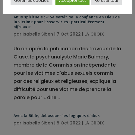
Gérer les cookies
Accepter tout
Refuser tout
Abus spirituels : « Se servir de la confiance en Dieu de
la victime pour l’asservir est particulièrement
affreux »
par
Isabelle Siben
|
7 Oct 2022
|
LA CROIX
Un an après la publication des travaux de la
Ciase, la psychanalyste Marie Balmary,
membre de la Commission indépendante
pour les victimes d’abus sexuels commis
par des religieux et religieuses, explique la
difficulté pour une victime de prendre la
parole pour « dire...
Avec la Bible, débusquer les logiques d’abus
par
Isabelle Siben
|
5 Oct 2022
|
LA CROIX