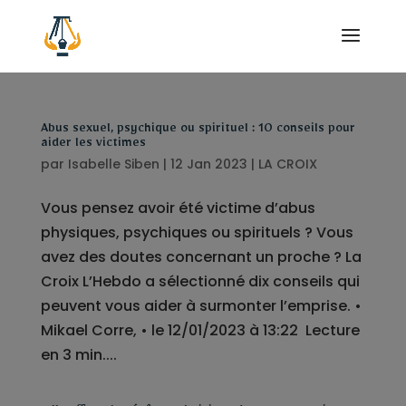
Abus sexuel, psychique ou spirituel : 10 conseils pour
aider les victimes
par
Isabelle Siben
|
12 Jan 2023
|
LA CROIX
Vous pensez avoir été victime d’abus
physiques, psychiques ou spirituels ? Vous
avez des doutes concernant un proche ? La
Croix L’Hebdo a sélectionné dix conseils qui
peuvent vous aider à surmonter l’emprise. •
Mikael Corre, • le 12/01/2023 à 13:22 Lecture
en 3 min....